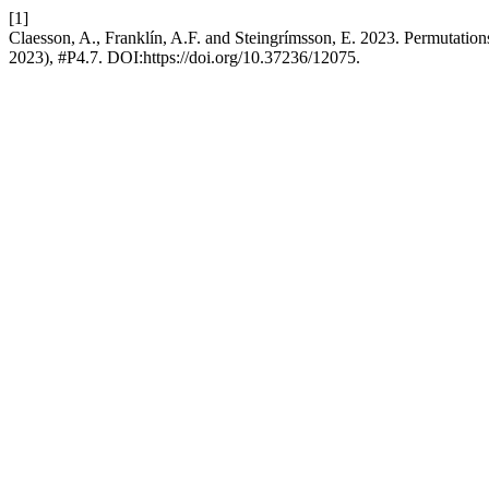
[1]
Claesson, A., Franklín, A.F. and Steingrímsson, E. 2023. Permutatio
2023), #P4.7. DOI:https://doi.org/10.37236/12075.