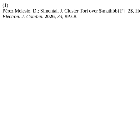
(1)
Pérez Melesio, D.; Simental, J. Cluster Tori over $\mathbb{F}_2$, 
Electron. J. Combin.
2026
,
33
, #P3.8.