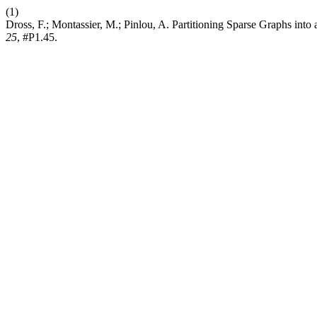
(1)
Dross, F.; Montassier, M.; Pinlou, A. Partitioning Sparse Graphs int
25
, #P1.45.